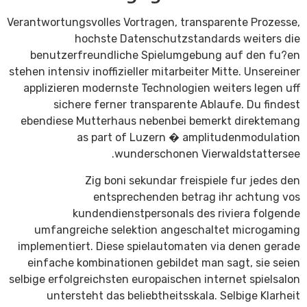
Verantwortungsvolles Vortragen, transparente Prozesse,
hochste Datenschutzstandards weiters die
benutzerfreundliche Spielumgebung auf den fu?en
stehen intensiv inoffizieller mitarbeiter Mitte. Unsereiner
applizieren modernste Technologien weiters legen uff
sichere ferner transparente Ablaufe. Du findest
ebendiese Mutterhaus nebenbei bemerkt direktemang
as part of Luzern � amplitudenmodulation
wunderschonen Vierwaldstattersee.
Zig boni sekundar freispiele fur jedes den
entsprechenden betrag ihr achtung vos
kundendienstpersonals des riviera folgende
umfangreiche selektion angeschaltet microgaming
implementiert. Diese spielautomaten via denen gerade
einfache kombinationen gebildet man sagt, sie seien
selbige erfolgreichsten europaischen internet spielsalon
untersteht das beliebtheitsskala. Selbige Klarheit