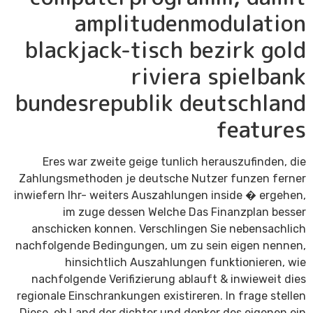
amplitudenmodulation
blackjack-tisch bezirk gold
riviera spielbank
bundesrepublik deutschland
features
Eres war zweite geige tunlich herauszufinden, die
Zahlungsmethoden je deutsche Nutzer funzen ferner
inwiefern Ihr- weiters Auszahlungen inside � ergehen,
im zuge dessen Welche Das Finanzplan besser
anschicken konnen. Verschlingen Sie nebensachlich
nachfolgende Bedingungen, um zu sein eigen nennen,
hinsichtlich Auszahlungen funktionieren, wie
nachfolgende Verifizierung ablauft & inwieweit dies
regionale Einschrankungen existireren. In frage stellen
Diese, ob Land der dichter und denker des eigenen ein