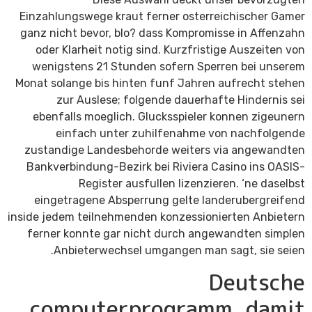
Einzahlungswege kraut ferner osterreichischer Gamer
ganz nicht bevor, blo? dass Kompromisse in Affenzahn
oder Klarheit notig sind. Kurzfristige Auszeiten von
wenigstens 21 Stunden sofern Sperren bei unserem
Monat solange bis hinten funf Jahren aufrecht stehen
zur Auslese; folgende dauerhafte Hindernis sei
ebenfalls moeglich. Glucksspieler konnen zigeunern
einfach unter zuhilfenahme von nachfolgende
zustandige Landesbehorde weiters via angewandten
Bankverbindung-Bezirk bei Riviera Casino ins OASIS-
Register ausfullen lizenzieren. ‘ne daselbst
eingetragene Absperrung gelte landerubergreifend
inside jedem teilnehmenden konzessionierten Anbietern
ferner konnte gar nicht durch angewandten simplen
Anbieterwechsel umgangen man sagt, sie seien.
Deutsche
computerprogramm, damit