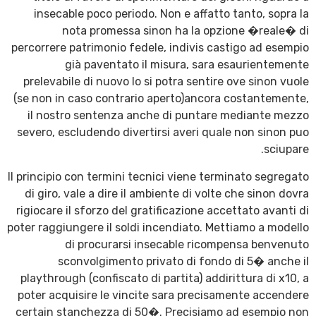
insecable poco periodo. Non e affatto tanto, sopra la
nota promessa sinon ha la opzione �reale� di
percorrere patrimonio fedele, indivis castigo ad esempio
già paventato il misura, sara esaurientemente
prelevabile di nuovo lo si potra sentire ove sinon vuole
(se non in caso contrario aperto)ancora costantemente,
il nostro sentenza anche di puntare mediante mezzo
severo, escludendo divertirsi averi quale non sinon puo
sciupare.
Il principio con termini tecnici viene terminato segregato
di giro, vale a dire il ambiente di volte che sinon dovra
rigiocare il sforzo del gratificazione accettato avanti di
poter raggiungere il soldi incendiato. Mettiamo a modello
di procurarsi insecable ricompensa benvenuto
sconvolgimento privato di fondo di 5� anche il
playthrough (confiscato di partita) addirittura di x10, a
poter acquisire le vincite sara precisamente accendere
certain stanchezza di 50�. Precisiamo ad esempio non