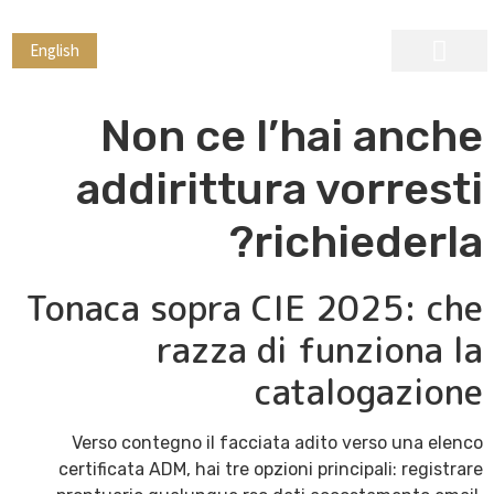
English
ראיית חשבון
בקרה פנימית
הגירה ורילוקיישן
Non ce l’hai anche
addirittura vorresti
richiederla?
Tonaca sopra CIE 2025: che
razza di funziona la
catalogazione
Verso contegno il facciata adito verso una elenco
certificata ADM, hai tre opzioni principali: registrare